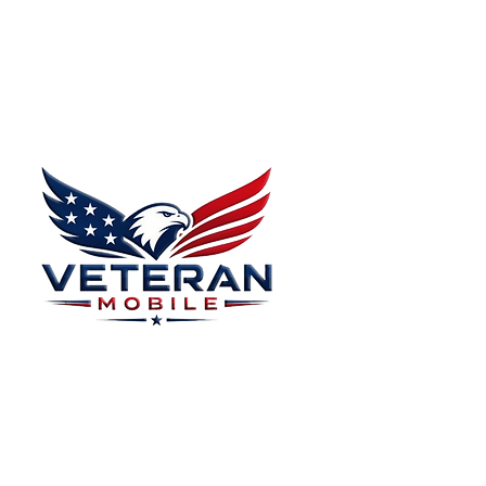
Menu
Home
Plans
About
Plans Starting at
Magabox TV
$15/Month
Contribute
FAQ
Blog